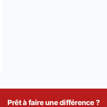
how Calgary Some Love This February
Prêt à faire une différence ?