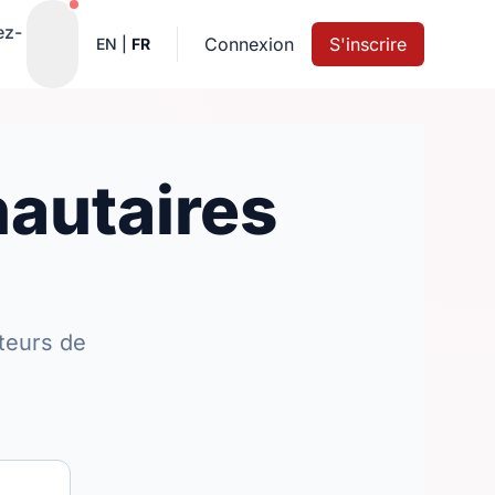
Notifications actives
ez-
Connexion
S'inscrire
EN
|
FR
autaires
teurs de