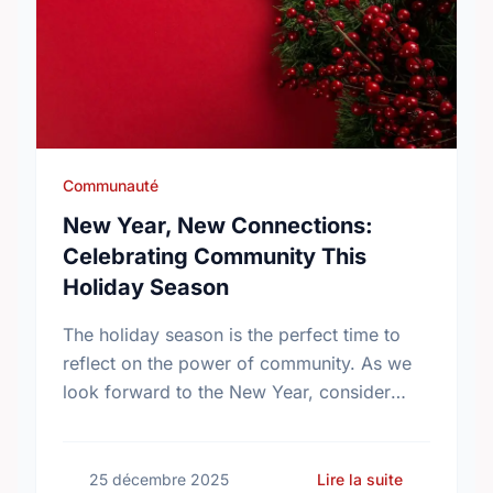
Communauté
New Year, New Connections:
Celebrating Community This
Holiday Season
The holiday season is the perfect time to
reflect on the power of community. As we
look forward to the New Year, consider
making a resolution that truly matters:
volunteering. …
sur New Ye
25 décembre 2025
Lire la suite