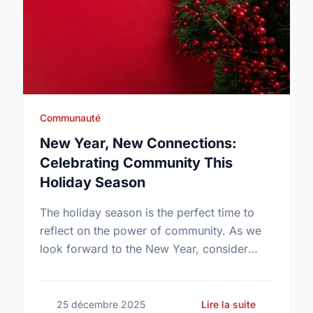
Communauté
New Year, New Connections:
Celebrating Community This
Holiday Season
The holiday season is the perfect time to
reflect on the power of community. As we
look forward to the New Year, consider
making a resolution that truly matters:
volunteering. …
sur New Ye
25 décembre 2025
Lire la suite