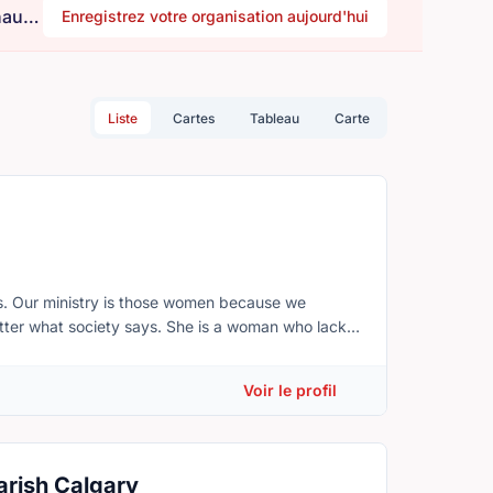
Besoin de bénévoles ? Êtes-vous une organisation à la recherche d'aide ? Rejoignez notre communauté.
Enregistrez votre organisation aujourd'hui
Liste
Cartes
Tableau
Carte
ss. Our ministry is those women because we
atter what society says. She is a woman who lacks
Voir le profil
Parish Calgary