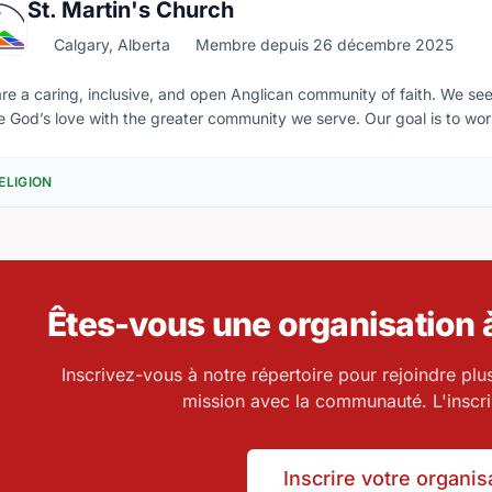
St. Martin's Church
Calgary, Alberta
Membre depuis 26 décembre 2025
re a caring, inclusive, and open Anglican community of faith. We seek
s love with the greater community we serve. Our goal is to work with our community partners and all people of
 will to enhance our common life together.
ELIGION
Êtes-vous une organisation à
Inscrivez-vous à notre répertoire pour rejoindre plu
mission avec la communauté. L'inscrip
Inscrire votre organis