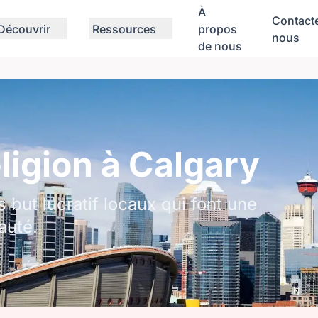
À
Contact
Découvrir
Ressources
propos
nous
de nous
igion à Calgary
but lucratif locaux qui font une
auté.