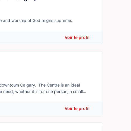
love and worship of God reigns supreme.
Voir le profil
n downtown Calgary. The Centre is an ideal
 need, whether it is for one person, a small
conference facilities, comprehensive dining
e a tour of our facilities or inquire about booking
Voir le profil
jcentre.ca Our mission: We are a
ging world. We have retreats, needs-based