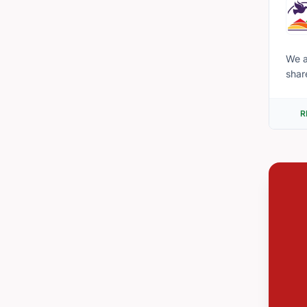
We a
share God’
good
R