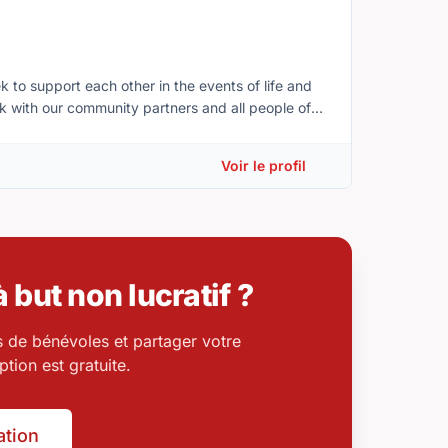
 to support each other in the events of life and
Voir le profil
 but non lucratif ?
s de bénévoles et partager votre
tion est gratuite.
ation