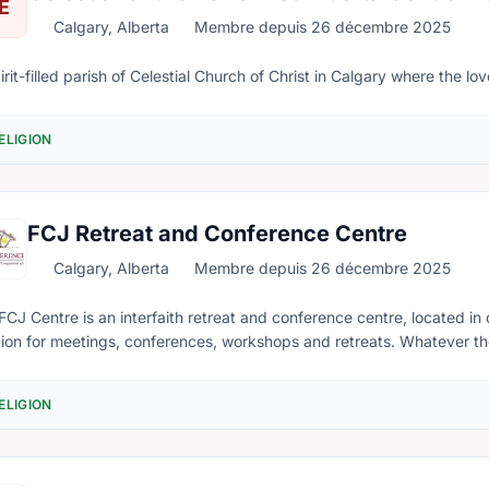
E
Calgary, Alberta
Membre depuis 26 décembre 2025
irit-filled parish of Celestial Church of Christ in Calgary where the 
ELIGION
FCJ Retreat and Conference Centre
Calgary, Alberta
Membre depuis 26 décembre 2025
FCJ Centre is an interfaith retreat and conference centre, located i
tion for meetings, conferences, workshops and retreats. Whatever the
p, or 150, every package is geared toward your needs. We have full 
lities, extensive cultivated gardens and a beautiful Chapel. To schedul
ELIGION
ent, please contact our Booking Coordinator, at (403) 228-4215, or coordinator@fc
re of Hope and Hospitality where God can be experienced in a chan
ramming, counselling, and spiritual direction services.