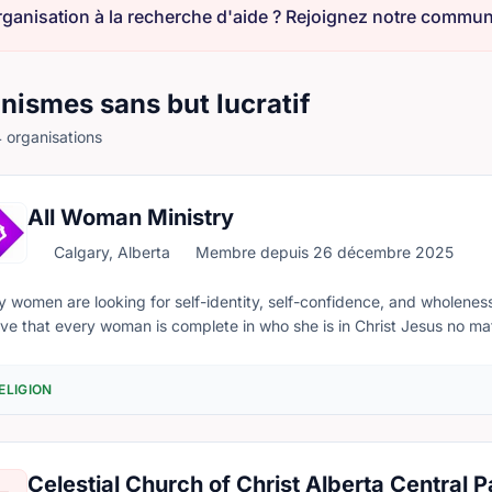
nismes sans but lucratif
 organisations
All Woman Ministry
Calgary, Alberta
Membre depuis 26 décembre 2025
 women are looking for self-identity, self-confidence, and wholene
eve that every woman is complete in who she is in Christ Jesus no m
ing and has nothing missing - simply put "she is an All Woman!"
ELIGION
Celestial Church of Christ Alberta Central 