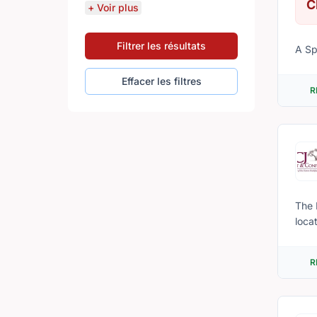
C
+ Voir plus
Filtrer les résultats
A Sp
Effacer les filtres
R
The 
loca
grou
faci
R
an ev
Cent
prog