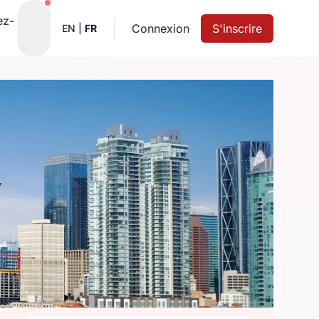
Notifications actives
ez-
Connexion
S'inscrire
EN
|
FR