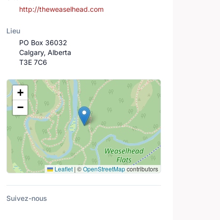
http://theweaselhead.com
Lieu
PO Box 36032
Calgary, Alberta
T3E 7C6
Lieu
+
−
Leaflet
|
©
OpenStreetMap
contributors
Suivez-nous