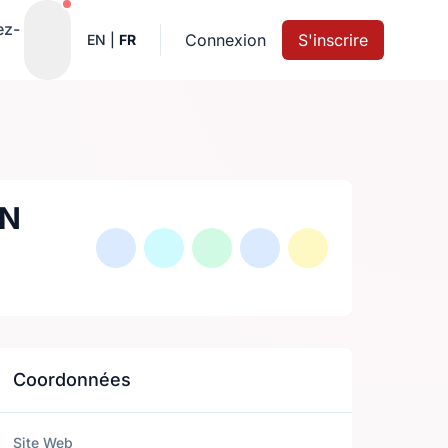
Notifications actives
ez-
Connexion
S'inscrire
EN
|
FR
ON
Coordonnées
Site Web