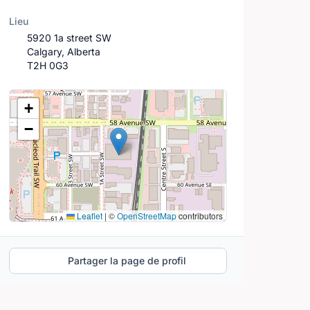
Lieu
5920 1a street SW
Calgary, Alberta
T2H 0G3
Lieu
+
−
Leaflet
|
©
OpenStreetMap
contributors
Partager la page de profil