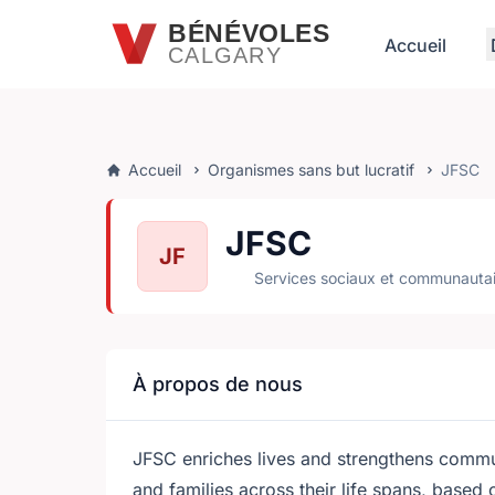
Passer au contenu principal
BÉNÉVOLES
Accueil
CALGARY
Accueil
Organismes sans but lucratif
JFSC
JFSC
JF
Services sociaux et communautai
À propos de nous
JFSC enriches lives and strengthens communi
and families across their life spans, based