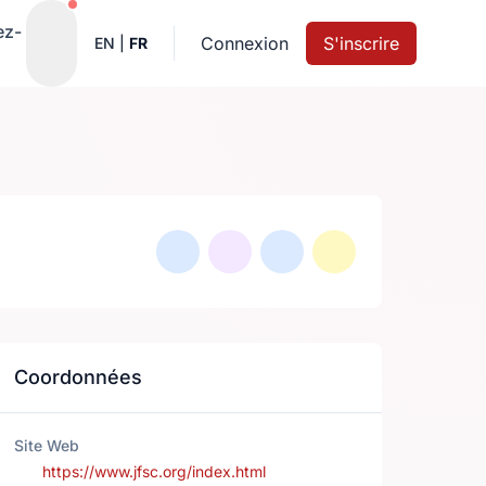
Notifications actives
ez-
Connexion
S'inscrire
EN
|
FR
Coordonnées
Site Web
https://www.jfsc.org/index.html