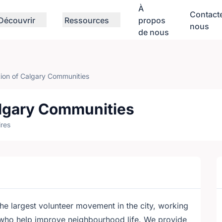
À
Contact
Découvrir
Ressources
propos
nous
de nous
ion of Calgary Communities
algary Communities
res
he largest volunteer movement in the city, working
who help improve neighbourhood life. We provide