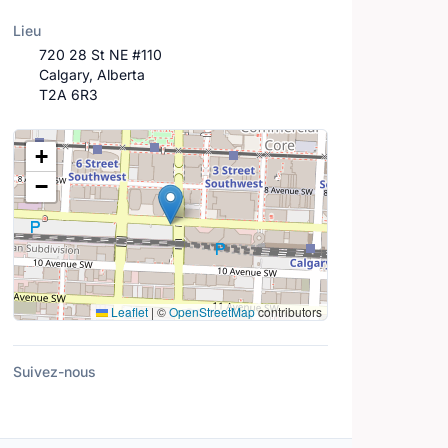
Lieu
720 28 St NE #110
Calgary, Alberta
T2A 6R3
Lieu
+
−
Leaflet
|
©
OpenStreetMap
contributors
Suivez-nous