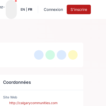
Notifications actives
ez-
Connexion
S'inscrire
EN
|
FR
Coordonnées
Site Web
http://calgarycommunities.com