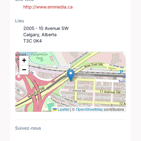
http://www.emmedia.ca
Lieu
2005 - 10 Avenue SW
Calgary, Alberta
T3C 0K4
Lieu
+
−
Leaflet
|
©
OpenStreetMap
contributors
Suivez-nous