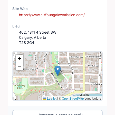
Site Web
https://www.cliffbungalowmission.com/
Lieu
462, 1811 4 Street SW
Calgary, Alberta
T2S 2G4
Lieu
+
−
Leaflet
|
©
OpenStreetMap
contributors
Partager la page de profil