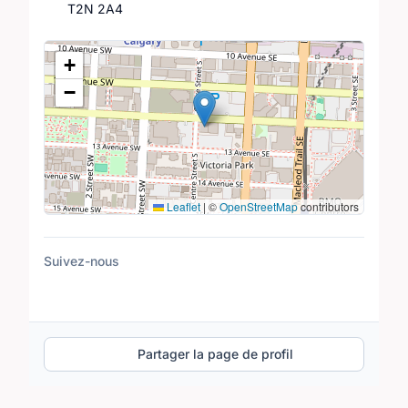
T2N 2A4
Lieu
+
−
Leaflet
|
©
OpenStreetMap
contributors
Suivez-nous
Partager la page de profil