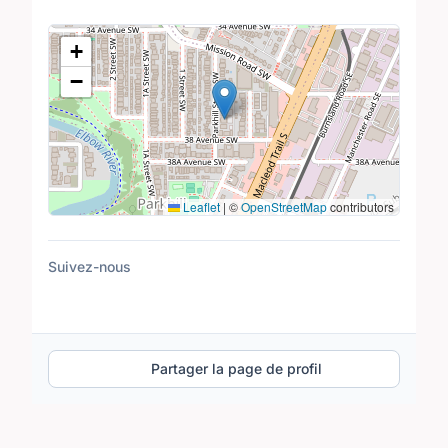
Lieu
+
−
Leaflet
|
©
OpenStreetMap
contributors
Suivez-nous
Partager la page de profil