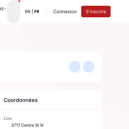
Notifications actives
ez-
Connexion
S'inscrire
EN
|
FR
Coordonnées
Lieu
3717 Centre St N