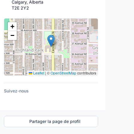
Calgary, Alberta
T2E 2Y2
Lieu
+
−
Leaflet
|
©
OpenStreetMap
contributors
Suivez-nous
Partager la page de profil