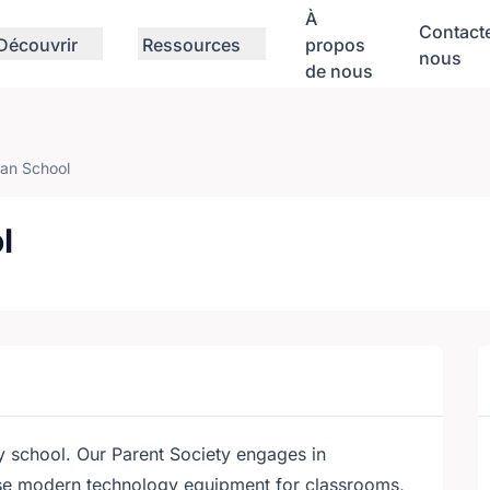
À
Contact
Découvrir
Ressources
propos
nous
de nous
an School
l
y school. Our Parent Society engages in
ase modern technology equipment for classrooms,