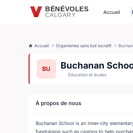
Passer au contenu principal
BÉNÉVOLES
Accueil
CALGARY
Accueil
Organismes sans but lucratif
Buchan
Buchanan Schoo
BU
Éducation et écoles
À propos de nous
Buchanan School is an inner-city elementar
fundraising such as casinos to help purch