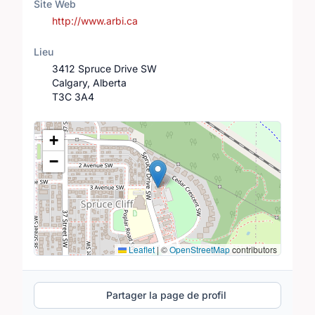
Site Web
http://www.arbi.ca
Lieu
3412 Spruce Drive SW
Calgary, Alberta
T3C 3A4
Lieu
+
−
Leaflet
|
©
OpenStreetMap
contributors
Partager la page de profil