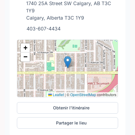
1740 25A Street SW Calgary, AB T3C
1Y9
Calgary, Alberta T3C 1Y9
403-607-4434
+
−
Leaflet
|
©
OpenStreetMap
contributors
Obtenir l'itinéraire
Partager le lieu