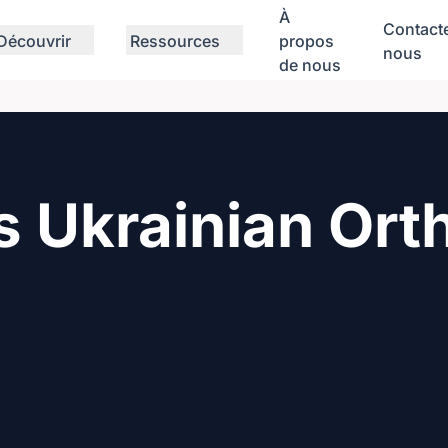
À
Contact
Découvrir
Ressources
propos
nous
de nous
's Ukrainian Or