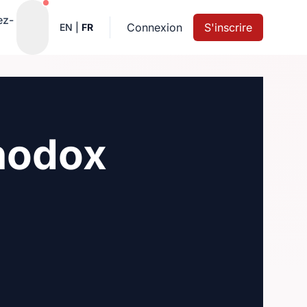
Notifications actives
ez-
Connexion
S'inscrire
EN
|
FR
thodox