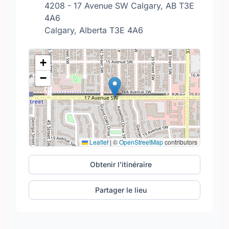
4208 - 17 Avenue SW Calgary, AB T3E
4A6
Calgary, Alberta T3E 4A6
+
−
Leaflet
|
©
OpenStreetMap
contributors
Obtenir l'itinéraire
Partager le lieu