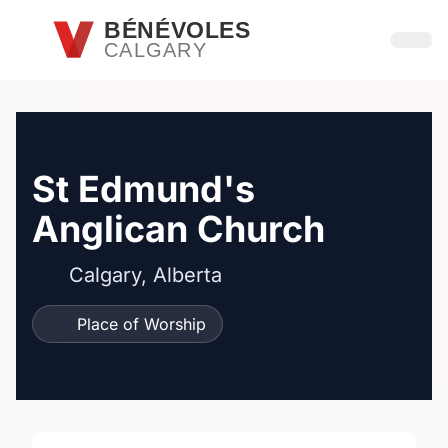
Passer au contenu principal
BÉNÉVOLES
CALGARY
Ouvri
St Edmund's
Anglican Church
Calgary, Alberta
Place of Worship