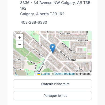
8336 - 34 Avenue NW Calgary, AB T3B
1R2
Calgary, Alberta T3B 1R2
403-288-6330
+
−
Leaflet
|
©
OpenStreetMap
contributors
Obtenir l'itinéraire
Partager le lieu