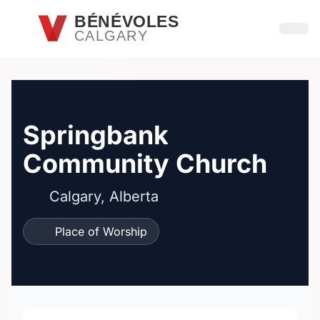
Passer au contenu principal
BÉNÉVOLES
CALGARY
Ouvri
Springbank
Community Church
Calgary, Alberta
Place of Worship