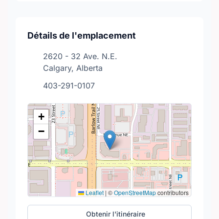
Détails de l'emplacement
2620 - 32 Ave. N.E.
Calgary, Alberta
403-291-0107
+
−
Leaflet
|
©
OpenStreetMap
contributors
Obtenir l'itinéraire