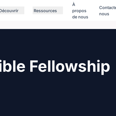
À
Contact
Découvrir
Ressources
propos
nous
de nous
ible Fellowship