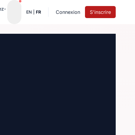
Notifications actives
ez-
Connexion
S'inscrire
EN
|
FR