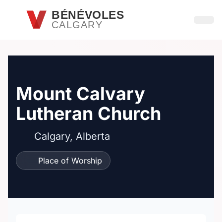
Passer au contenu principal
BÉNÉVOLES
CALGARY
Ouvri
Mount Calvary
Lutheran Church
Calgary, Alberta
Place of Worship