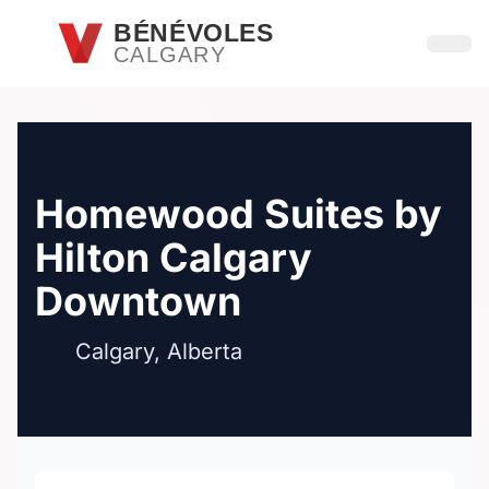
Passer au contenu principal
BÉNÉVOLES
CALGARY
Ouvri
Homewood Suites by
Hilton Calgary
Downtown
Calgary, Alberta