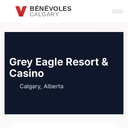
Passer au contenu principal
BÉNÉVOLES
CALGARY
Ouvri
Grey Eagle Resort &
Casino
Calgary, Alberta