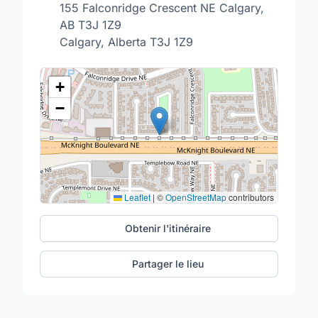
155 Falconridge Crescent NE Calgary,
AB T3J 1Z9
Calgary, Alberta T3J 1Z9
+
−
Leaflet
|
©
OpenStreetMap
contributors
Obtenir l'itinéraire
Partager le lieu