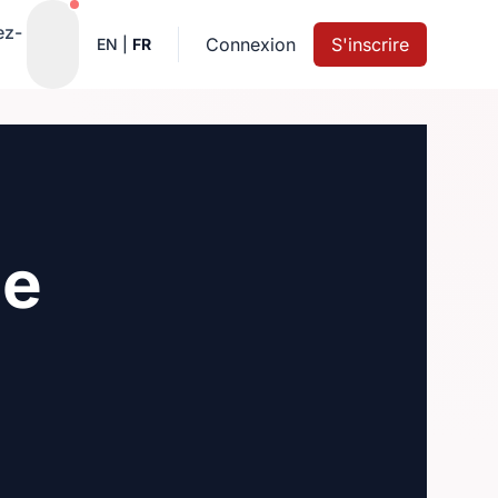
Notifications actives
ez-
Connexion
S'inscrire
EN
|
FR
ne