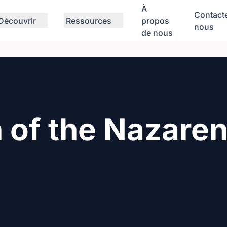
À
Contact
Découvrir
Ressources
propos
nous
de nous
h of the Nazare