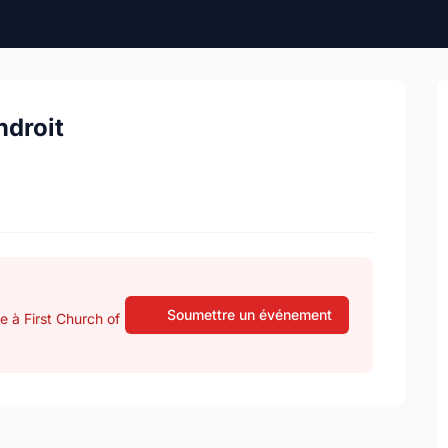
ndroit
Soumettre un événement
e à First Church of