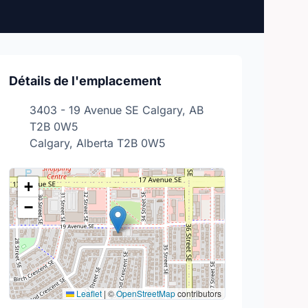
Détails de l'emplacement
3403 - 19 Avenue SE Calgary, AB
T2B 0W5
Calgary, Alberta T2B 0W5
+
−
Leaflet
|
©
OpenStreetMap
contributors