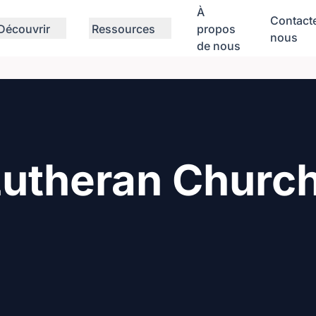
À
Contact
Découvrir
Ressources
propos
nous
de nous
utheran Churc