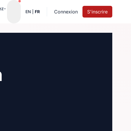
Notifications actives
ez-
Connexion
S'inscrire
EN
|
FR
h