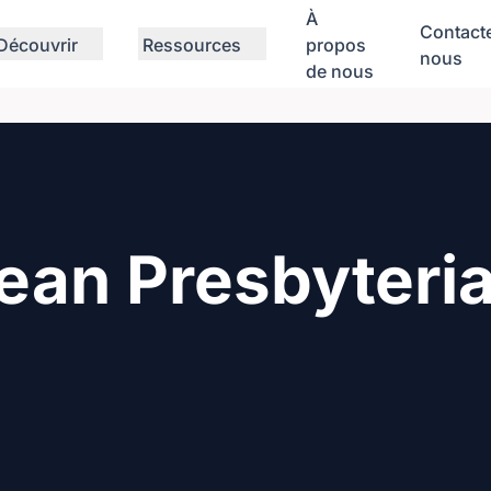
À
Contact
Découvrir
Ressources
propos
nous
de nous
ean Presbyteri