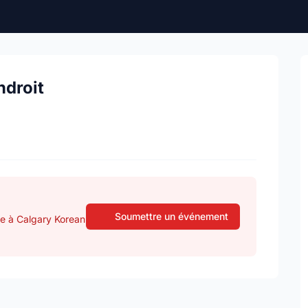
ndroit
Soumettre un événement
se à Calgary Korean