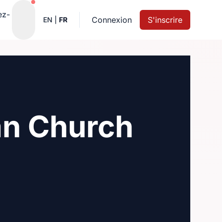
Notifications actives
ez-
Connexion
S'inscrire
EN
|
FR
an Church