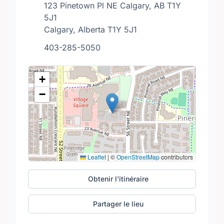
123 Pinetown Pl NE Calgary, AB T1Y
5J1
Calgary, Alberta T1Y 5J1
403-285-5050
+
−
Leaflet
|
©
OpenStreetMap
contributors
Obtenir l'itinéraire
Partager le lieu