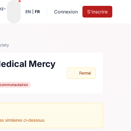
Notifications actives
ez-
Connexion
S'inscrire
EN
|
FR
ciety
Medical Mercy
Fermé
t communautaires
es similaires ci-dessous.