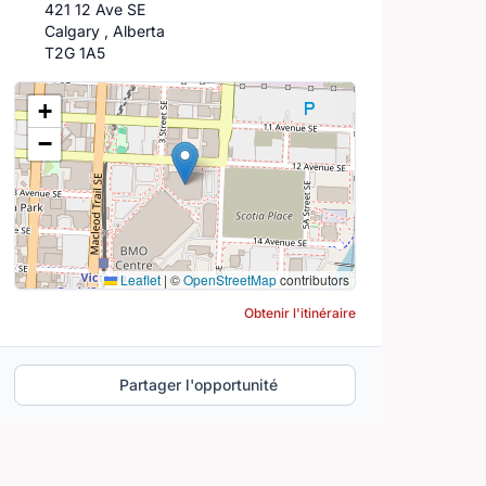
421 12 Ave SE
Calgary , Alberta
T2G 1A5
Lieu
+
−
Leaflet
|
©
OpenStreetMap
contributors
Obtenir l'itinéraire
Partager l'opportunité