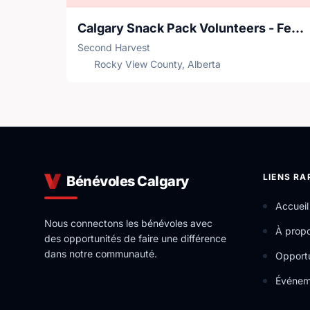
Calgary Snack Pack Volunteers - Feeding Our Future
Second Harvest
Rocky View County, Alberta
LIENS RA
Bénévoles Calgary
Accueil
Nous connectons les bénévoles avec
À prop
des opportunités de faire une différence
dans notre communauté.
Opportu
Événem