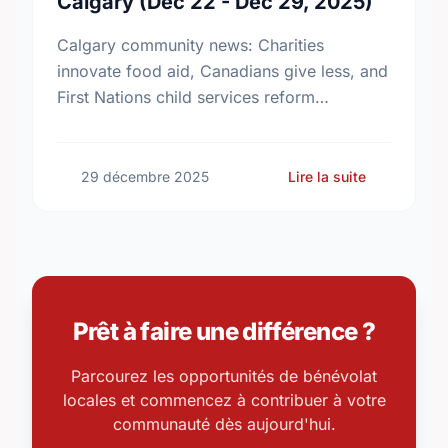
Calgary (Dec 22 - Dec 29, 2025)
Calgary community news: Charities
innovate food aid, Canadians give less, and
First Nations child services reform
advances. Stay updated!
sur Commun
29 décembre 2025
Lire la suite
Prêt à faire une différence ?
Parcourez les opportunités de bénévolat
locales et commencez à contribuer à votre
communauté dès aujourd'hui.