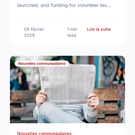
launched, and funding for volunteer tax
clinics is renewed. Read the week's biggest
Calgary updates!
sur Communi
09 Février
1 min
Lire la suite
2026
read
Nouvelles communautaires
Nouvelles communautaires