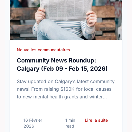
Nouvelles communautaires
Community News Roundup:
Calgary (Feb 09 - Feb 15, 2026)
Stay updated on Calgary’s latest community
news! From raising $160K for local causes
to new mental health grants and winter
events, see how our city is making a
difference this …
sur Communi
16 Février
1 min
Lire la suite
2026
read